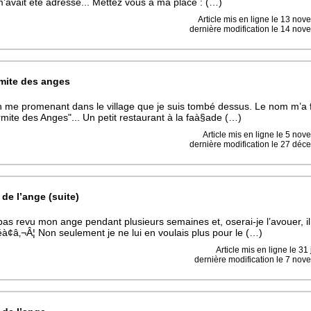
 m’avait été adressé... Mettez vous à ma place : (…)
Article mis en ligne le
13 nov
dernière modification le 14 no
mite des anges
n me promenant dans le village que je suis tombé dessus. Le nom m’a 
mite des Anges"... Un petit restaurant à la faà§ade (…)
Article mis en ligne le
5 nov
dernière modification le 27 dé
 de l’ange (suite)
 pas revu mon ange pendant plusieurs semaines et, oserai-je l’avouer, i
¢â‚¬Â¦ Non seulement je ne lui en voulais plus pour le (…)
Article mis en ligne le
31 
dernière modification le 7 no