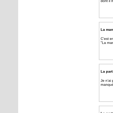
dont il
La mar
C’est e
"La mar
La part
Je n’ai
manquéà