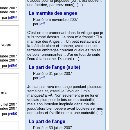
d’accés pour la préposée (oui, c’est souvent
une factrice, par chez nous), (…)
embre 2007
vembre 2007
La marmite des anges
par
jeff
Publié le 5 novembre 2007
par
jeff
C’est en me promenant dans le village que je
suis tombé dessus. Le nom m’a frappé : "La
marmite des Anges"... Un petit restaurant à
frappé :
la faà§ade claire et franche, avec une jolie
terrasse ombragée couvant quelques tables
de bois ronronnantes... J’ai eu tout de suite
embre 2007
l’eau à la bouche. D’autant (…)
cembre 2007
par
jeff
La part de l’ange (suite)
Publié le 31 juillet 2007
par
jeff
Je n’ai pas revu mon ange pendant plusieurs
semaines et, oserai-je l’avouer, il m’a
l m’a
manquéà¢â‚¬Â¦ Non seulement je ne lui en
voulais plus pour le bris de ma bouteille,
mais son intrusion inopinée dans ma vie
juillet 2007
jusqu’alors bien pépére avait bouleversé mes
vembre 2007
certitudes et éveillé en moi une curiosité (…)
par
jeff
La part de l’ange
Publié le 30 juillet 2007