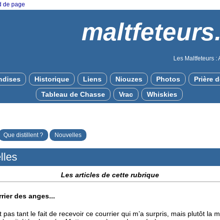
ed de page
maltfeteurs
Les Maltfeteurs : 
dises
Historique
Liens
Niouzes
Photos
Prière 
Tableau de Chasse
Vrac
Whiskies
Que distillent ?
Nouvelles
lles
Les articles de cette rubrique
rier des anges...
 pas tant le fait de recevoir ce courrier qui m’a surpris, mais plutôt la 