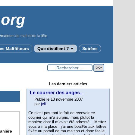
.org
Amateurs du malt et de la fête
des Maltfêteurs
Que distillent ?
Soirées
▼
Les derniers articles
Le courrier des anges...
Publié le 13 novembre 2007
par
jeff
Ce n’est pas tant le fait de recevoir ce
courrier qui m’a surpris, mais plutôt la
maniére dont il m’avait été adressé... Mettez
vous à ma place : j’ai une boà®te aux lettres
maniére
fixée au portail de ma maison et donc facile