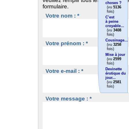
veuillez remplir tous les champs d
choses ?
formulaire.
(vu
5136
fois)
Votre nom : *
C’est
à peine
croyable...
(vu
3408
fois)
Cousinage...
Votre prénom : *
(vu
3258
fois)
Mise à jour
(vu
2599
fois)
Devinette
Votre e-mail : *
érotique du
jour...
(vu
2581
fois)
Votre message : *