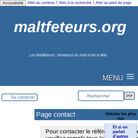
|
|
Aller au contenu
Aller à la recherche
Aller au pied de page
Accessibilité
maltfeteurs.org
Les Maltfeteurs : Amateurs du malt et de la fête
MENU
Se connecter
Page contact
Articles les plus
vus
Et si on
Pour contacter le référent techniqu
parlait
d’autres