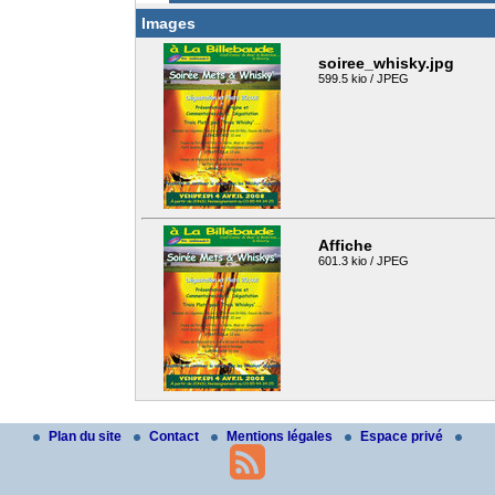
Images
soiree_whisky.jpg
599.5 kio / JPEG
Affiche
601.3 kio / JPEG
Plan du site
Contact
Mentions légales
Espace privé