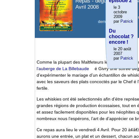
Repas - dégustation ? La Bi
épisode 2
Avril 2008
le 3
octobre
2009
Article mis en li
par
Patrick
dernière modification l
Du
chocolat ?
encore !
le 20 août
2007
par
Patrick
Comme la plupart des Maltfeteurs le savent, nous 
l’auberge de La Billebaude
é Givry une soirée dég
d’expérimenter le mariage d’un échantillon de whiski
avec les saveurs des plats concoctés par le Chef é l
fertile.
Les whiskies ont été selectionnés afin d’étre représen
grandes régions de production écossaises, tout en é
et assez facilement disponibles pour les néophites q
nombreux nous l’espérons, l’art de d’apprécier ce b
Ce repas aura lieu le vendredi 4 Avril. Pour 20 à¢â
aurons une entrée, un plat et un dessert, chacun 