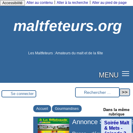
|
|
Aller au contenu
Aller à la recherche
Aller au pied de page
Accessibilité
maltfeteurs.org
Les Maltfeteurs : Amateurs du malt et de la fête
MENU
Se connecter
Accueil
Gourmandises
Dans la même
rubrique
Annonce Soirée Mets
Soirée Malt
& Mets -