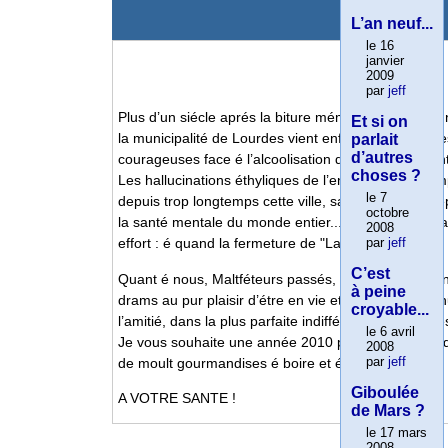
L’an neuf...
le 16
janvier
2009
par
jeff
Plus d’un siécle aprés la biture mémorable de la je
Et si on
la municipalité de Lourdes vient enfin de prendre de
parlait
d’autres
courageuses face é l’alcoolisation de ses adolescents
choses ?
Les hallucinations éthyliques de l’enfant du pays e
le 7
depuis trop longtemps cette ville, sans parler des r
octobre
la santé mentale du monde entier.... Monsieur le Ma
2008
par
jeff
effort : é quand la fermeture de "La Grotte" ?
C’est
Quant é nous, Maltféteurs passés, présents et é ven
à peine
drams au pur plaisir d’étre en vie et de conjuguer l’
croyable...
l’amitié, dans la plus parfaite indifférence aux choses
le 6 avril
Je vous souhaite une année 2010 pleine de célins, de
2008
par
jeff
de moult gourmandises é boire et é manger...
Giboulée
A VOTRE SANTE !
de Mars ?
le 17 mars
2008