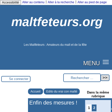
|
|
Aller au contenu
Aller à la recherche
Aller au pied de page
Accessibilité
maltfeteurs.org
Les Maltfeteurs : Amateurs du malt et de la fête
MENU
Se connecter
Accueil
Edito du vrai con malté
Dans la même
rubrique
Enfin des mesures !
1
2
Article mis en lign